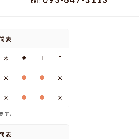
tel:
間表
木
金
土
日
ます。
間表