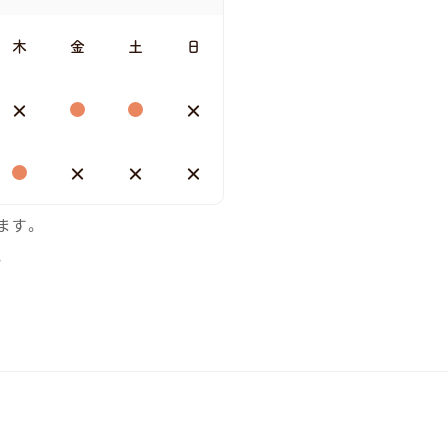
木
金
土
日
ます。
。