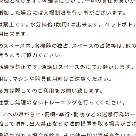
管理となります。盗難等について、一切の責任を負いか
増加した場合には入場制限を行う事がございます。
は禁止です。水分補給（飲用）は出来ます。 ペットボト
用出来ます。
のスペース内、各機器の独占、スペースの占領等は、他
合うようご協力ください。
話通話禁止です、通話はスペース外にてお願いします。
用は、マシンや器具使用時はご遠慮ください。
る方は隠してのご利用をお願い致します。
注意し無理のないトレーニングを行ってください。
ッフへの嫌がらせ・恫喝・暴行・勧誘などの迷惑行為は
館して頂き、出入禁止などの法的措置を取る場合がご
重過失がある場合を除き、その他一切の責任を負いま